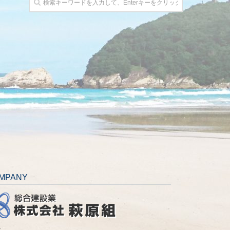
MPANY
社