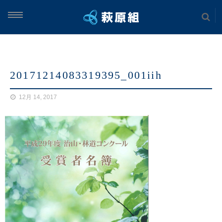
ム
20171214083319395_001iih
案内
12月 14, 2017
実績
土木工事
海上工事
建築工事
案内