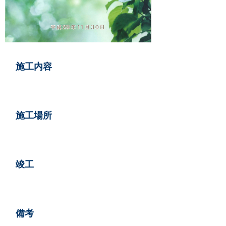
情報
い合せ
施工内容
らせ
施工場所
竣工
備考