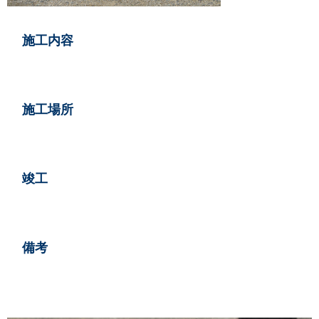
情報
施工内容
い合せ
施工場所
らせ
竣工
備考