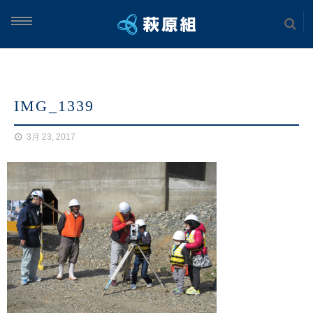
ム
IMG_1339
案内
3月 23, 2017
実績
土木工事
海上工事
建築工事
案内