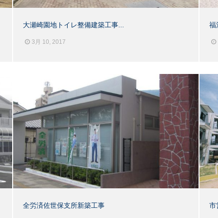
大瀬崎園地トイレ整備建築工事...
福
3月 10, 2017
全労済佐世保支所新築工事
市