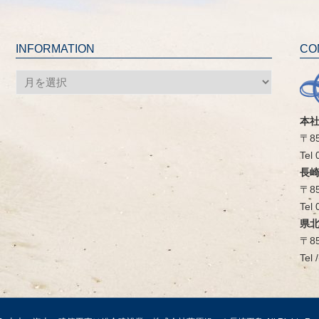
INFORMATION
CO
INFORMATION
本
〒8
Tel
長
〒8
Tel
県
〒8
Tel 