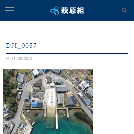
ム
DJI_0057
案内
3月 26, 2019
実績
土木工事
海上工事
建築工事
案内