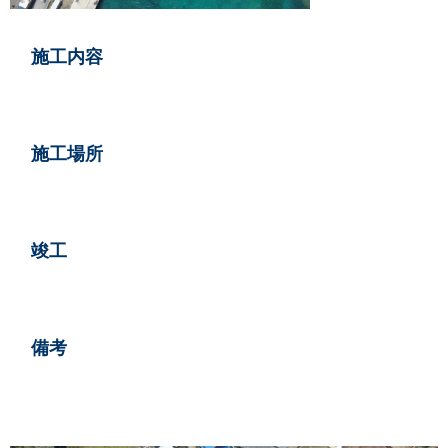
情報
施工内容
い合せ
施工場所
らせ
竣工
備考