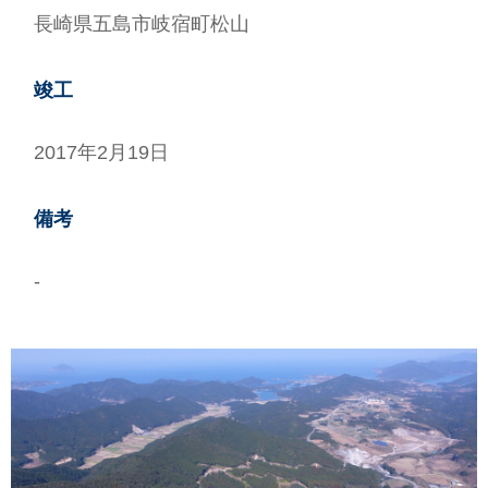
長崎県五島市岐宿町松山
情報
竣工
い合せ
2017年2月19日
らせ
備考
-