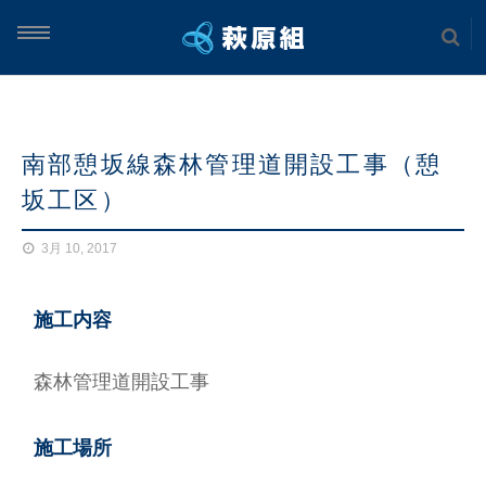
ム
南部憩坂線森林管理道開設工事（憩
案内
坂工区）
実績
3月 10, 2017
土木工事
施工内容
海上工事
森林管理道開設工事
建築工事
施工場所
案内