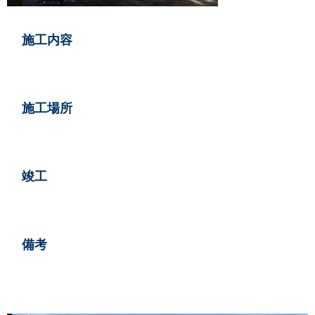
情報
施工内容
い合せ
施工場所
らせ
竣工
備考