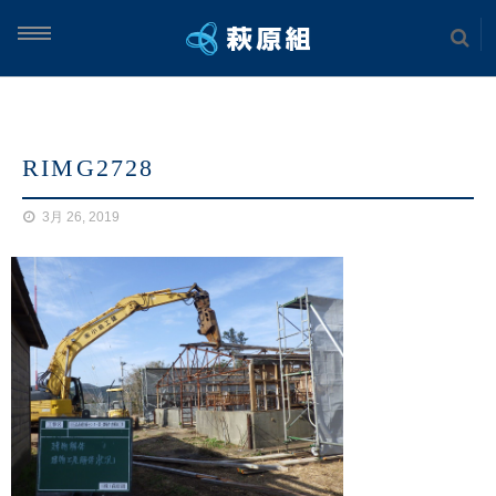
ム
RIMG2728
案内
3月 26, 2019
実績
土木工事
海上工事
建築工事
案内