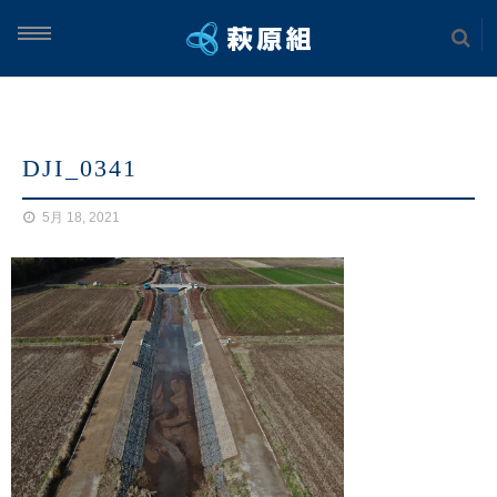
ム
DJI_0341
案内
5月 18, 2021
実績
土木工事
海上工事
建築工事
案内