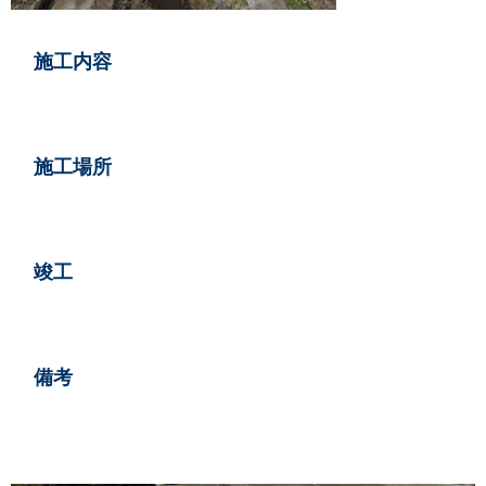
情報
施工内容
い合せ
施工場所
らせ
竣工
備考