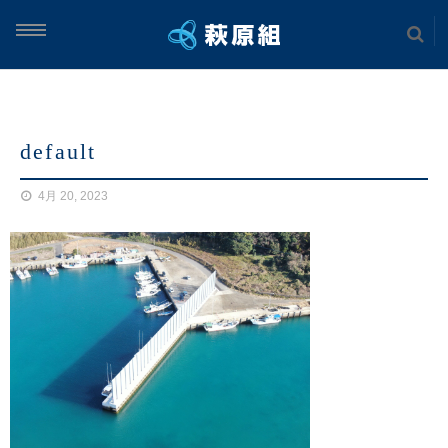
ム
default
案内
4月 20, 2023
実績
土木工事
海上工事
建築工事
案内