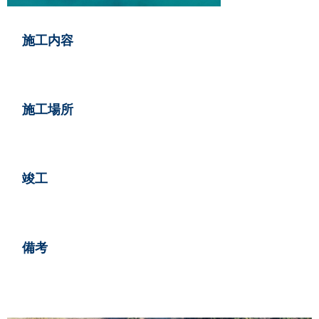
情報
施工内容
い合せ
施工場所
らせ
竣工
備考