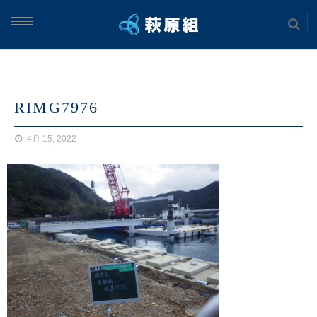
ム
RIMG7976
案内
4月 15, 2022
実績
土木工事
海上工事
建築工事
案内