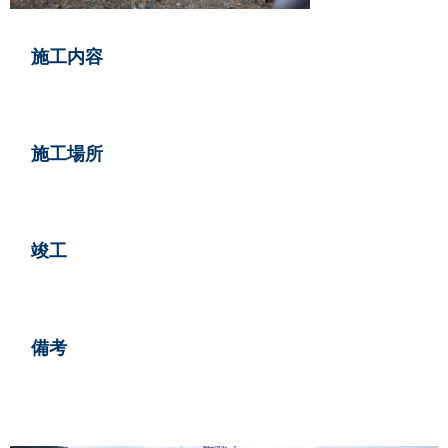
情報
施工内容
い合せ
施工場所
らせ
竣工
備考