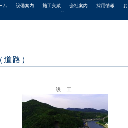
ーム
設備案内
施工実績
会社案内
採用情報
お
（道路）
竣 工