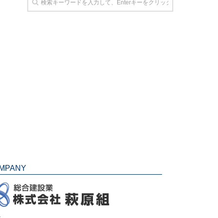
MPANY
社