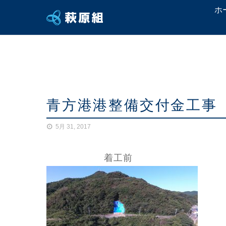
ホ
青方港港整備交付金工事
5月 31, 2017
着工前 