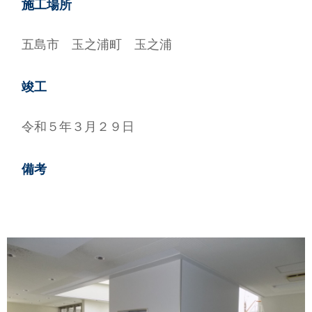
施工場所
情報
五島市 玉之浦町 玉之浦
い合せ
竣工
らせ
令和５年３月２９日
備考