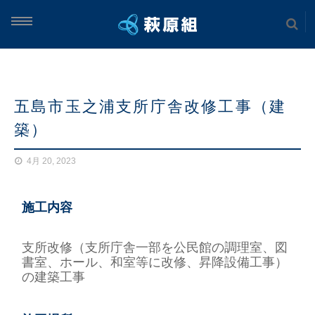
ム
五島市玉之浦支所庁舎改修工事（建
案内
築）
実績
4月 20, 2023
土木工事
施工内容
海上工事
支所改修（支所庁舎一部を公民館の調理室、図
書室、ホール、和室等に改修、昇降設備工事）
建築工事
の建築工事
案内