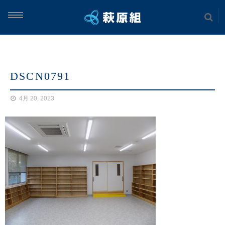
ム
DSCN0791
案内
4月 20, 2023
実績
土木工事
海上工事
建築工事
案内