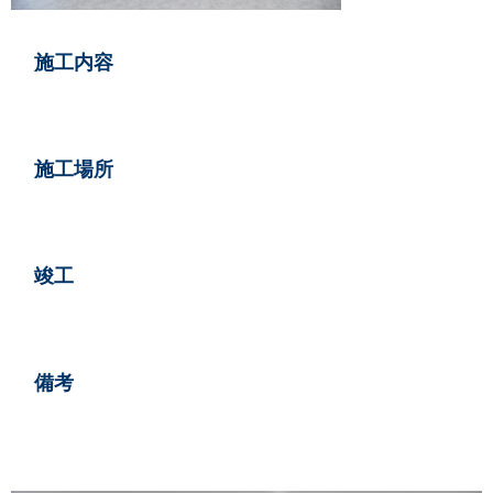
情報
施工内容
い合せ
施工場所
らせ
竣工
備考