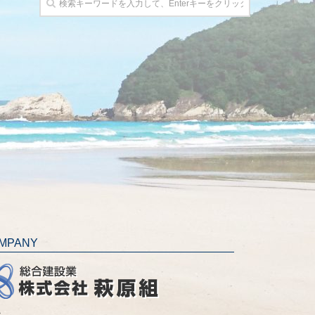
MPANY
社