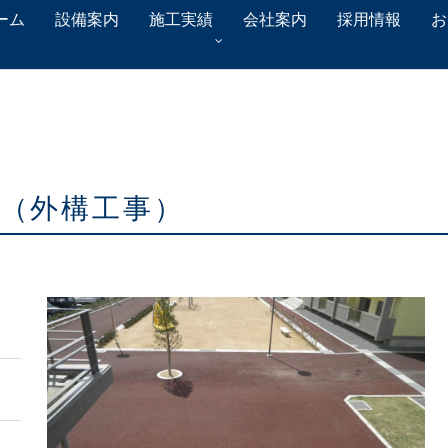
ーム
設備案内
施工実績
会社案内
採用情報
お
事（外構工事）